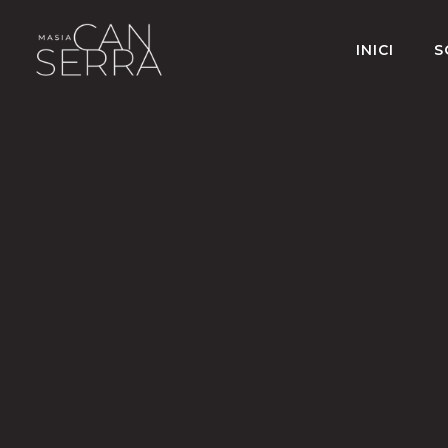
INICI
S