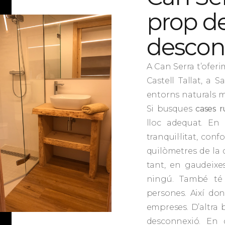
prop d
descon
A Can Serra t’ofer
Castell Tallat, a 
entorns naturals m
Si busques
cases r
lloc adequat. En 
tranquil·litat, con
quilòmetres de la c
tant, en gaudeixe
ningú. També té 
persones. Així don
empreses. D’altra 
desconnexió. En d