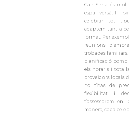
Can Serra és molt
espai versàtil i s
celebrar tot tip
adaptem tant a ce
format. Per exempl
reunions d’empre
trobades familiars.
planificació compl
els horaris i tota 
proveïdors locals d
no t’has de preoc
flexibilitat i 
t’assessorem en l
manera, cada celebra