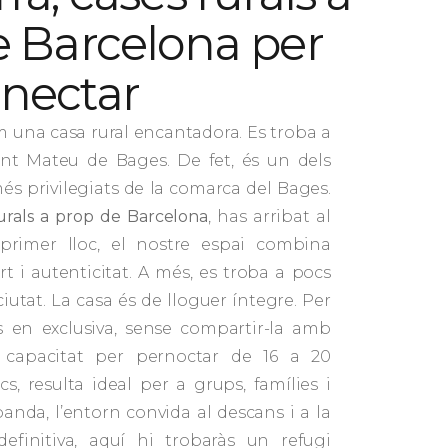
e Barcelona per
nectar
im una casa rural encantadora. Es troba a
Sant Mateu de Bages. De fet, és un dels
és privilegiats de la comarca del Bages.
urals a prop de Barcelona
, has arribat al
primer lloc, el nostre espai combina
fort i autenticitat. A més, es troba a pocs
iutat. La casa és de lloguer íntegre. Per
s en exclusiva, sense compartir-la amb
capacitat per pernoctar de 16 a 20
cs, resulta ideal per a grups, famílies i
banda, l’entorn convida al descans i a la
efinitiva, aquí hi trobaràs un refugi