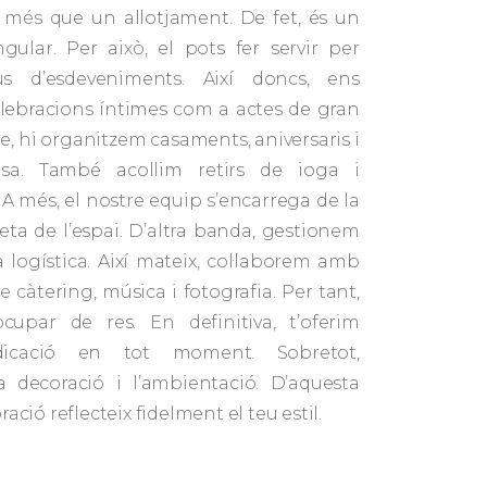
 més que un allotjament. De fet, és un
ingular. Per això, el pots fer servir per
us d’esdeveniments. Així doncs, ens
lebracions íntimes com a actes de gran
e, hi organitzem casaments, aniversaris i
sa. També acollim retirs de ioga i
 A més, el nostre equip s’encarrega de la
eta de l’espai. D’altra banda, gestionem
la logística. Així mateix, col·laborem amb
e càtering, música i fotografia. Per tant,
upar de res. En definitiva, t’oferim
dedicació en tot moment. Sobretot,
a decoració i l’ambientació. D’aquesta
ció reflecteix fidelment el teu estil.