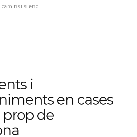
camins i silenci.
nts i
niments en cases
a prop de
ona