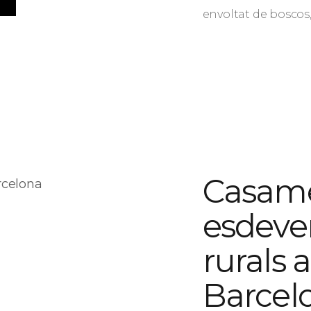
envoltat de boscos, 
Casame
esdeve
rurals 
Barcel